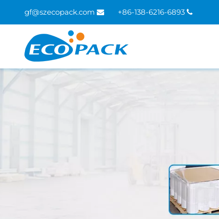
gf@szecopack.com
86-138-6216-6893+

