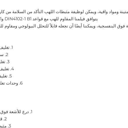
ينة ومواد واقية، ويمكن لوظيفة مثبطات اللهب التأكد من السلامة من كارث
يتوافق فيلمنا المقاوم للهب مع قواعد DIN4102-1 B1 وNFPA 701
فوق البنفسجية، ويمكننا أيضًا أن نجعله قابلاً للتحلل البيولوجي ومقاوم للصدأ (
1. تغليف السقالات
2. سقف مؤقت
3. تغليف القارب
4. تغليف المركبات
5. تغليف المعدات
6. وحدات تغليف المنزل
1. درع للأشعة فوق البنفسجية
2. قابلة للتحلل
3. مثبطات اللهب