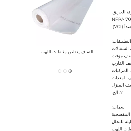
ة الحريق.
VCI).
التطبيقات:
التفاف يتقلص مثبطات اللهب
غلاف قابل 
للت
7. الخ.
سمات: