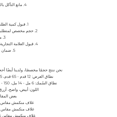
4. مانع التآكل بالبخار (VCI)
1. قبول كمية الطلب الصغيرة
2. حجم مخصص لمتطلبات مختلفة
3. مهلة سريعة
4. قبول العلامة التجارية المخصصة
5. ضمان ما بعد البيع
نحن ننتج حجمًا مخصصًا، ولدينا أيضًا أحج
نطاق العرض: 12 قدم - 65 قدم، 3.65 - 20 م
نطاق السُمك: 6 مل - 14 مل، 150 - 350 ميكرو
اللون: أبيض، واضح، أز
بعض المقاس
غلاف منكمش مقاس 12 × 7 مل
غلاف منكمش مقاس 14 × 7 مل
غلاف منكمش مقاس 16 × 10 مل