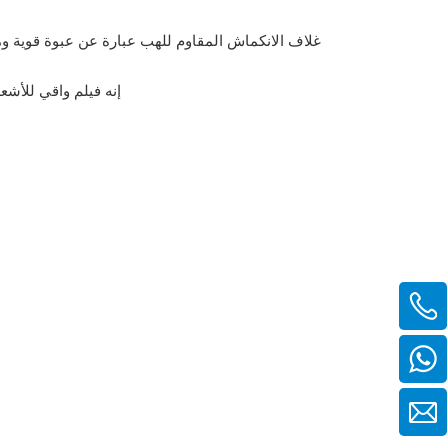
غلاف الانكماش المقاوم للهب عبارة عن عبوة قوية ومت
إنه فيلم واقي للأشعة 
86-138-6216-6893+
86-138-6216-6893+