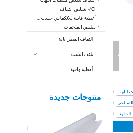
التفاف يتقلص مثبطات اللهب
VCI يتقلص التفاف
أغطية قابلة للانكماش حسب الطلب
تقليص الملحقات
التفاف القطن بالة
يلتف البليت
أغطية واقية
ت اللهب
منتوجات جديدة
الصناعي
التغليف