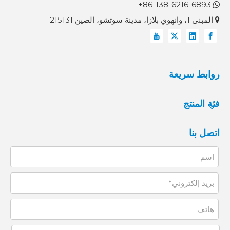
86-138-6216-6893+

المبنى 1، وانهوي بلازا، مدينة سوتشو، الصين 215131

روابط سريعة
فئة المنتج
اتصل بنا