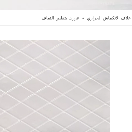
غلاف الانكماش الحراري
»
عززت يتقلص التفاف