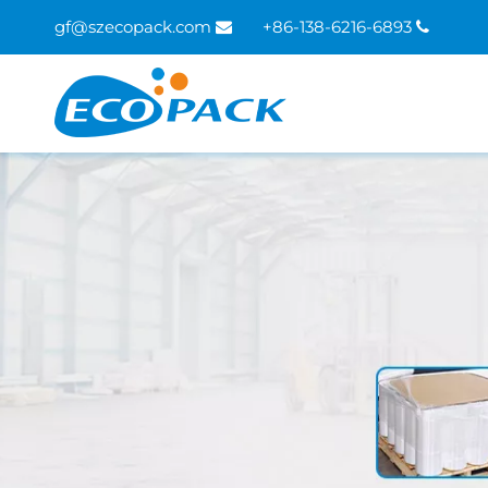
gf@szecopack.com
86-138-6216-6893+

