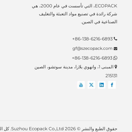
ECOPACK، التي تأسست في عام 2000، هي
شركة رائدة في تصنيع مواد التعبئة والتغليف
الصناعية في الصين.
86-138-6216-6893+

gf@szecopack.com

86-138-6216-6893+

المبنى 1، وانهوي بلازا، مدينة سوتشو، الصين

215131
حقوق الطبع والنشر ©
2026
Suzhou Ecopack Co.,Ltd. كل الحقوق محفوظة.