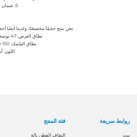
5. ضمان ما بعد البيع
نحن ننتج حجمًا مخصصًا، ولدينا أيضًا أحج
نطاق العرض: 47 بوصة، 72 بوصة
نطاق السُمك: 150-450 ميكرو
اللون: أ
روابط سريعة
فئة المنتج
بيت
التفاف القطن بالة