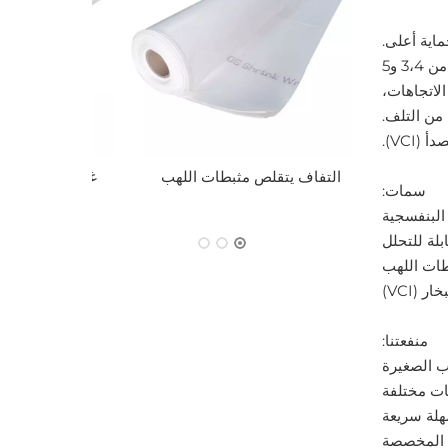
ماية أعلى.
إن غلافنا المتقلص المقوى عبارة عن مادة هيكلية متعددة الطبقات، تتضمن فيلمًا متقلصًا وتقوية سكريم، لدينا هيكل مكون من 3،4 و5
لاتجاهات،
 من التلف.
VCI).
التفاف يتقلص مثبطات اللهب
غلاف قابل 
سمات:
للت
منفعتنا: