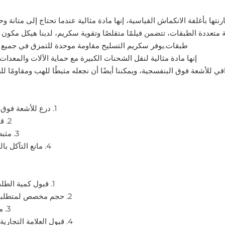
تها بأغلفة الانكماش القياسية، إنها مادة مثالية عندما تحتاج إلى متانة وح
طبقات.يوفر سكريم التسليح مقاومة موحدة للتمزق في جميع ا
إنها مادة مثالية لنقل الشحنات الكبيرة مع حماية الآلات والمعدات
 للأشعة فوق البنفسجية، ويمكننا أيضًا أن نجعله مثبطًا للهب ومقاومًا للصدأ (
1. درع للأشعة فوق البنفسجية
2. قابلة للتحلل
3. مثبطات اللهب
4. مانع التآكل بالبخار (VCI)
1. قبول كمية الطلب الصغيرة
2. حجم مخصص لمتطلبات مختلفة
3. مهلة سريعة
4. قبول العلامة التجارية المخصصة