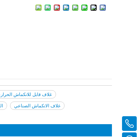
غلاف قابل للانكماش الحراري
غلاف الانكماش الصناعي
ال
86-138-6216-6893+