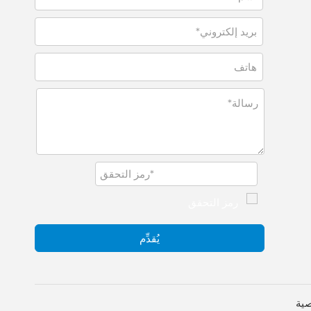
يُقدِّم
ية